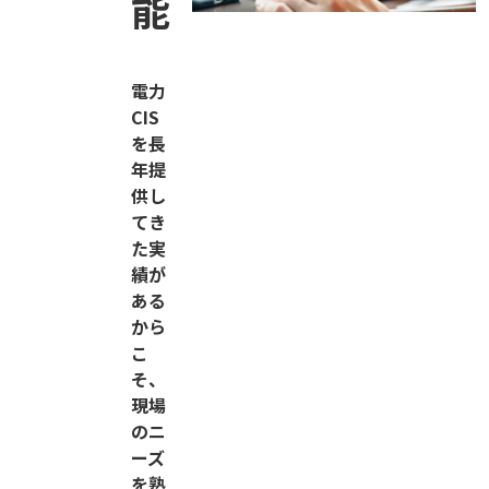
能
電力
CIS
を長
年提
供し
てき
た実
績が
ある
から
こ
そ、
現場
のニ
ーズ
を熟