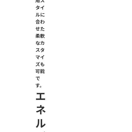
用ス
タイ
ルに
合わ
せた
柔軟
なカ
スタ
マイ
ズも
可能
で
す。
エ
ネ
ル