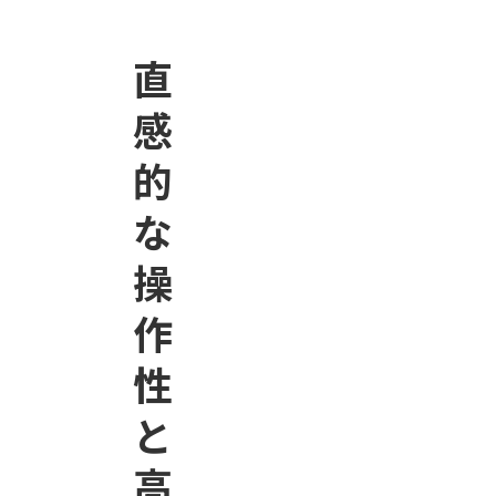
直
感
的
な
操
作
性
と
高