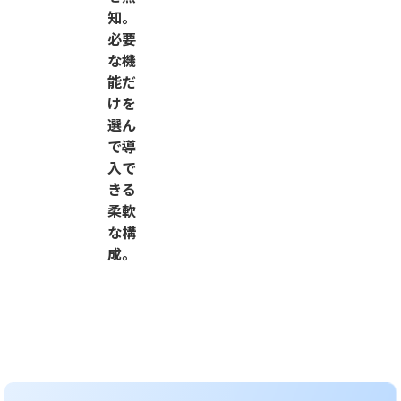
知。
必要
な機
能だ
けを
選ん
で導
入で
きる
柔軟
な構
成。