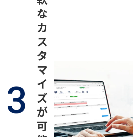
な
カ
ス
タ
マ
イ
3
ズ
が
可