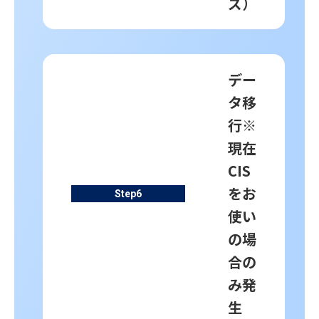
ズ）
デー
タ移
行
※
現在
CIS
をお
Step
6
使い
の場
合の
み発
生