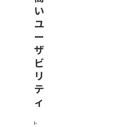
い
ユ
ー
ザ
ビ
リ
テ
ィ
i-