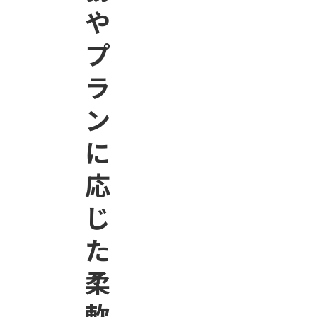
や
プ
ラ
ン
に
応
じ
た
柔
軟