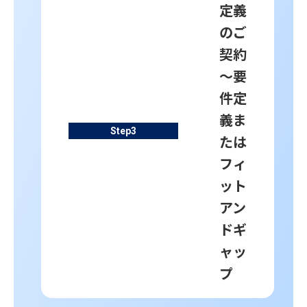
定義
のご
契約
～要
件定
義ま
Step
3
たは
フィ
ット
アン
ドギ
ャッ
プ