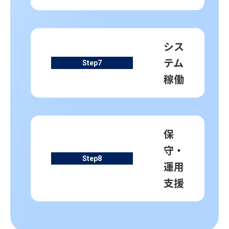
シス
テム
Step
7
稼働
保
守・
Step
8
運用
支援