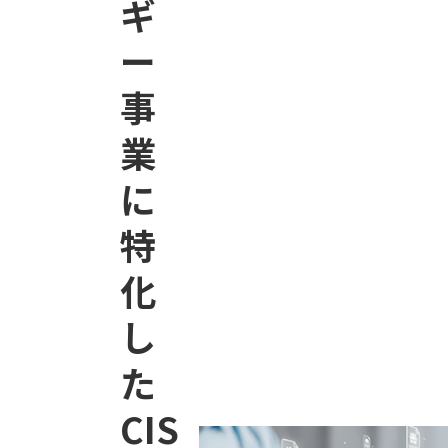
ギ
ー
事
業
に
特
化
し
た
CIS