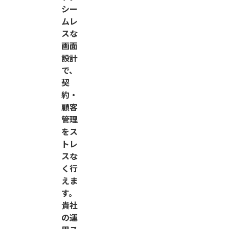
シー
ムレ
スな
画面
設計
で、
契
約・
顧客
管理
をス
トレ
スな
く行
えま
す。
貴社
の運