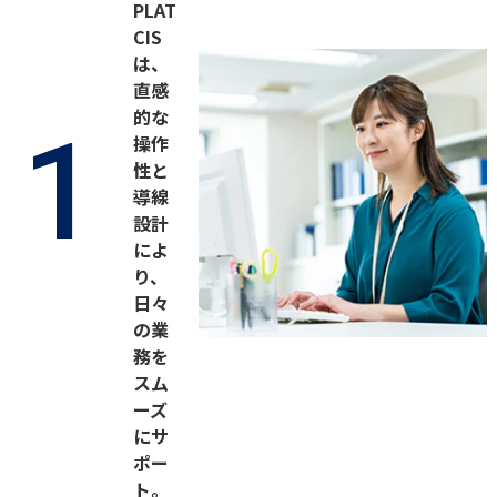
PLAT
CIS
は、
直感
的な
1
操作
性と
導線
設計
によ
り、
日々
の業
務を
スム
ーズ
にサ
ポー
ト。