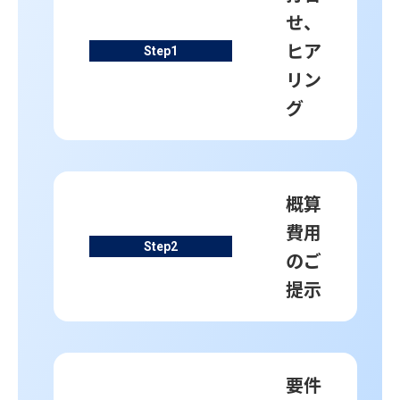
せ、
ヒア
Step
1
リン
グ
概算
費用
Step
2
のご
提示
要件