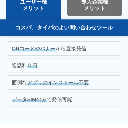
ユーザー様
導入企業様
メリット
メリット
コスパ、タイパのよい
問い合わせツール
QRコードやバナー
から直接発信
通話料
０円
面倒な
アプリのインストール不要
データSIMのみ
で発信可能